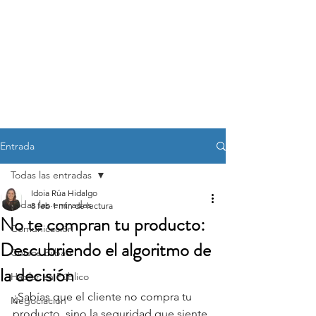
OVEN
Oratoria, Ventas y
Negociación
Entrada
Todas las entradas
Idoia Rúa Hidalgo
Todas las entradas
8 feb
1 min de lectura
No te compran tu producto:
Comunicación
Descubriendo el algoritmo de
Cursos Bilbao
la decisión
Hablar en Público
¿Sabías que el cliente no compra tu 
Negociación
producto, sino la seguridad que siente 