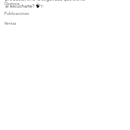
Oratoria
al escucharte? 🧠✨
Publicaciones
Ventas