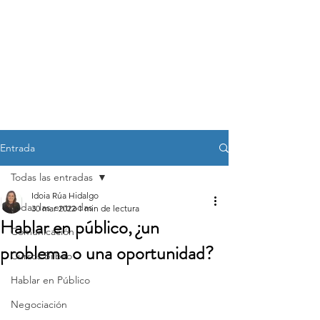
OVEN
Oratoria, Ventas y
Negociación
Entrada
Todas las entradas
Idoia Rúa Hidalgo
Todas las entradas
30 mar 2022
1 min de lectura
Hablar en público, ¿un
Comunicación
problema o una oportunidad?
Cursos Bilbao
Hablar en Público
Negociación