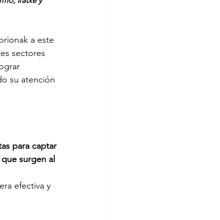
mo, Iratxe y 
orionak a este 
tes sectores 
ograr 
do su atención 
as para captar 
 que surgen al 
ra efectiva y 