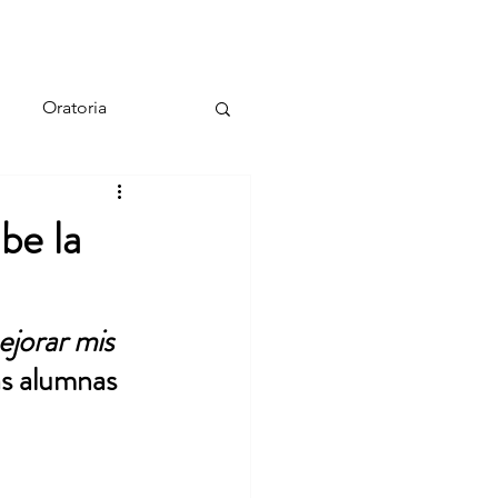
Contacto
Testimonios
Blog
Oratoria
be la
jorar mis 
s alumnas