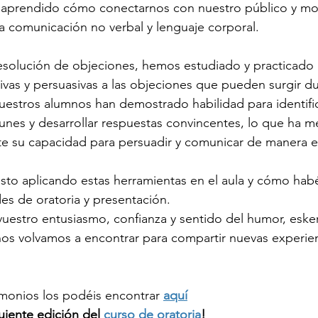
prendido cómo conectarnos con nuestro público y mos
a comunicación no verbal y lenguaje corporal.
resolución de objeciones, hemos estudiado y practicado
ivas y persuasivas a las objeciones que pueden surgir d
uestros alumnos han demostrado habilidad para identific
nes y desarrollar respuestas convincentes, lo que ha m
nte su capacidad para persuadir y comunicar de manera ef
sto aplicando estas herramientas en el aula y cómo hab
es de oratoria y presentación. 
uestro entusiasmo, confianza y sentido del humor, esker
os volvamos a encontrar para compartir nuevas experien
monios los podéis encontrar 
aquí
iente edición del 
curso de oratoria
!