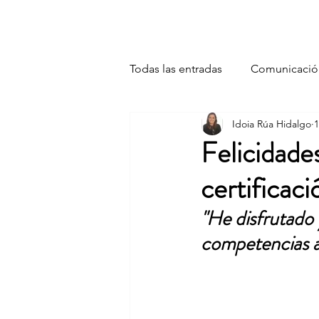
OVEN
Oratoria, Ventas y Negociación
Quién
Todas las entradas
Comunicació
Idoia Rúa Hidalgo
1
Publicaciones
Ventas
Felicidades
certifica
"He disfrutado
competencias a