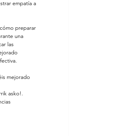
trar empatía a 
 cómo preparar 
urante una 
ar las 
ejorado 
ectiva.
éis mejorado 
rik asko!. 
cias 