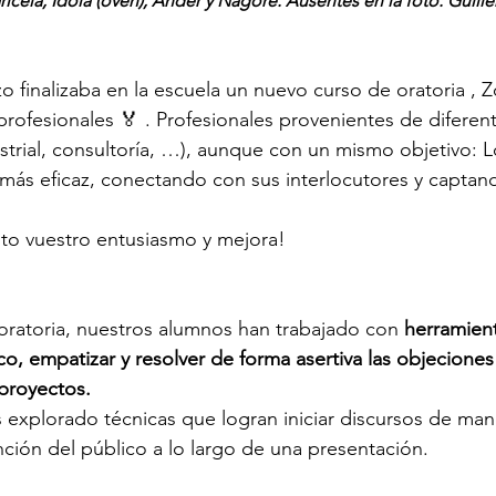
icela, Idoia (oven), Ander y Nagore. Ausentes en la foto: Guiller
o finalizaba en la escuela un nuevo curso de oratoria , Z
profesionales 🏅 . Profesionales provenientes de diferen
ustrial, consultoría, …), aunque con un mismo objetivo: L
más eficaz, conectando con sus interlocutores y captan
sto vuestro entusiasmo y mejora!
oratoria, nuestros alumnos han trabajado con 
herramient
co, empatizar y resolver de forma asertiva las objeciones
proyectos.
 explorado técnicas que logran iniciar discursos de mane
ción del público a lo largo de una presentación. 