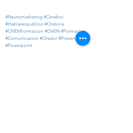
#Neuromarketing
#Cerebro
#Hablarenpublico
#Oratoria
#OVENFormacion
#OVEN
#Formacion
#Comunicacion
#Orador
#Presentacion
#Powerpoint
#Cursohablarenpublicobilbao
#cursooratoriabilbao
Comunicación
Curso Bilbao
curso hablar en público bilbao
Curso hablar en público País Vasco
Curso hablar en público Bizkaia
curso oratoria bilbao
Curso oratoria País Vasco
Hablar en público
Curso Oratoria Bizkaia
Oven Formación
Oratoria
Formación
Oven
Formación oratoria Bilbao
Curso Negociación Bilbao
Curso Ventas Bilbao
Curso Negociación País Vasco
Curso Negociación Bizkaia
Curso Ventas País Vasco