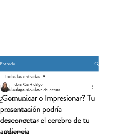
OVEN
Oratoria, Ventas y
Negociación
Entrada
Todas las entradas
Idoia Rúa Hidalgo
Todas las entradas
21 ago 2021
3 min de lectura
¿Comunicar o Impresionar? Tu
Comunicación
presentación podría
Cursos Bilbao
desconectar el cerebro de tu
Hablar en Público
audiencia
Negociación